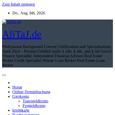
Zum Inhalt springen
Do.. Aug. 6th, 2026
AliTaJ.de
Professional Background Current Certifications and Specializations
April 2024 – Present Certified under § 34h, § 34c, and § 34i GewO
Finance Specialist: Independent Financial Advisor Real Estate
Broker Credit Specialist: Private Loan Broker Real Estate Loan
Broker
Home
Online-Terminbuchung
Girokonto
Tagesgeldkonto
Festgeldkonto
kreditkarte
Baufinanzierung