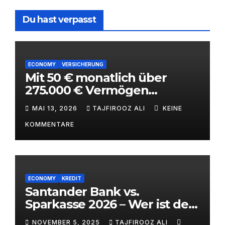
Du hast verpasst
ECONOMY
VERSICHERUNG
Mit 50 € monatlich über
275.000 € Vermögen
aufbauen – ETF-
MAI 13, 2026
TAJFIROOZ ALI
KEINE
Kinderstrategie mit
KOMMENTARE
Steuervorteilen 2026
ECONOMY
KREDIT
Santander Bank vs.
Sparkasse 2026 – Wer ist der
bessere Bankpartner? |
NOVEMBER 5, 2025
TAJFIROOZ ALI