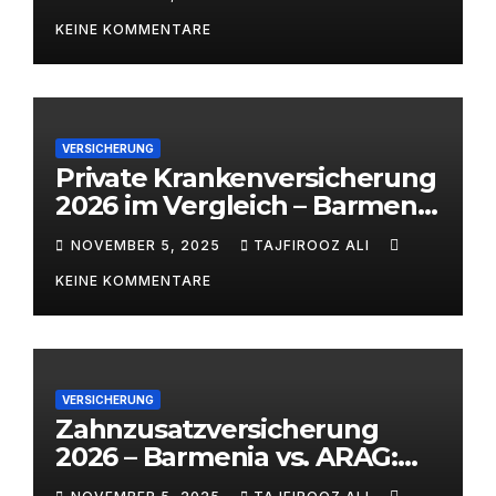
alitaj.de
KEINE KOMMENTARE
VERSICHERUNG
Private Krankenversicherung
2026 im Vergleich – Barmenia
vs. ARAG | alitaj.de
NOVEMBER 5, 2025
TAJFIROOZ ALI
KEINE KOMMENTARE
VERSICHERUNG
Zahnzusatzversicherung
2026 – Barmenia vs. ARAG:
Welcher Anbieter lohnt sich