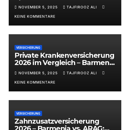
bessere Bankpartner? |
NOVEMBER 5, 2025
TAJFIROOZ ALI
alitaj.de
KEINE KOMMENTARE
VERSICHERUNG
Private Krankenversicherung
2026 im Vergleich – Barmenia
vs. ARAG | alitaj.de
NOVEMBER 5, 2025
TAJFIROOZ ALI
KEINE KOMMENTARE
VERSICHERUNG
Zahnzusatzversicherung
2026 – Barmenia vs. ARAG: