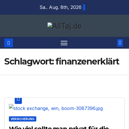
Zum
Sa.. Aug. 8th, 2026
Inhalt
springen
Schlagwort:
finanzenerklärt
VERSICHERUNG
Wie viel sollte man privat für die