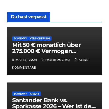
Du hast verpasst
ECONOMY
VERSICHERUNG
Mit 50 € monatlich über
275.000 € Vermögen
aufbauen – ETF-
MAI 13, 2026
TAJFIROOZ ALI
KEINE
Kinderstrategie mit
KOMMENTARE
Steuervorteilen 2026
ECONOMY
KREDIT
Santander Bank vs.
Sparkasse 2026 – Wer ist der