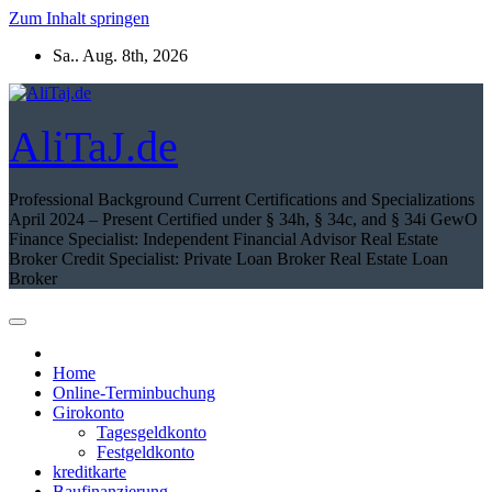
Zum Inhalt springen
Sa.. Aug. 8th, 2026
AliTaJ.de
Professional Background Current Certifications and Specializations
April 2024 – Present Certified under § 34h, § 34c, and § 34i GewO
Finance Specialist: Independent Financial Advisor Real Estate
Broker Credit Specialist: Private Loan Broker Real Estate Loan
Broker
Home
Online-Terminbuchung
Girokonto
Tagesgeldkonto
Festgeldkonto
kreditkarte
Baufinanzierung