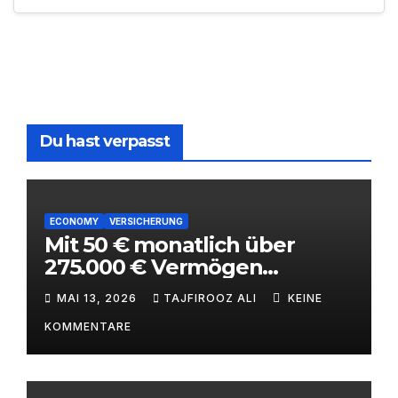
Du hast verpasst
ECONOMY
VERSICHERUNG
Mit 50 € monatlich über
275.000 € Vermögen
aufbauen – ETF-
MAI 13, 2026
TAJFIROOZ ALI
KEINE
Kinderstrategie mit
KOMMENTARE
Steuervorteilen 2026