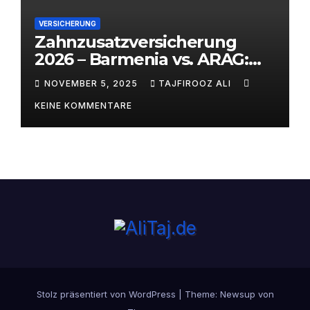
VERSICHERUNG
Zahnzusatzversicherung
2026 – Barmenia vs. ARAG:
Welcher Anbieter lohnt sich
NOVEMBER 5, 2025
TAJFIROOZ ALI
wirklich?
KEINE KOMMENTARE
Stolz präsentiert von WordPress
|
Theme:
Newsup
von