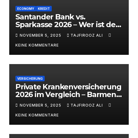
ECONOMY
KREDIT
Santander Bank vs.
Sparkasse 2026 – Wer ist der
bessere Bankpartner? |
NOVEMBER 5, 2025
TAJFIROOZ ALI
alitaj.de
KEINE KOMMENTARE
VERSICHERUNG
Private Krankenversicherung
2026 im Vergleich – Barmenia
vs. ARAG | alitaj.de
NOVEMBER 5, 2025
TAJFIROOZ ALI
KEINE KOMMENTARE