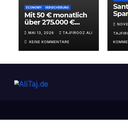
Sant
ECONOMY
VERSICHERUNG
Spar
Mit 50 € monatlich
Wer 
über 275.000 €
NOVE
Bank
Vermögen
MAI 13, 2026
TAJFIROOZ ALI
alita
TAJFIR
aufbauen – ETF-
Kinderstrategie mit
KEINE KOMMENTARE
KOMME
Steuervorteilen
2026