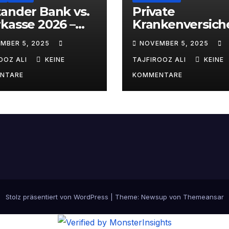
ander Bank vs.
Private
kasse 2026 –
Krankenversich
ist der bessere
g 2026 im Vergl
MBER 5, 2025
NOVEMBER 5, 2025
partner? |
– Barmenia vs.
j.de
ARAG | alitaj.de
OOZ ALI
KEINE
TAJFIROOZ ALI
KEINE
NTARE
KOMMENTARE
Stolz präsentiert von WordPress
|
Theme:
Newsup
von
Themeansar