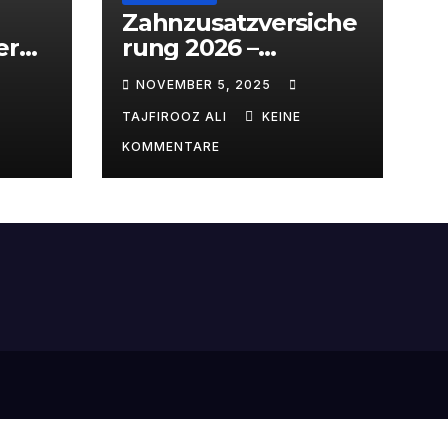
Zahnzusatzversiche
erun
rung 2026 –
eich
Barmenia vs. ARAG:
NOVEMBER 5, 2025
Welcher Anbieter
lohnt sich wirklich?
TAJFIROOZ ALI
KEINE
KOMMENTARE