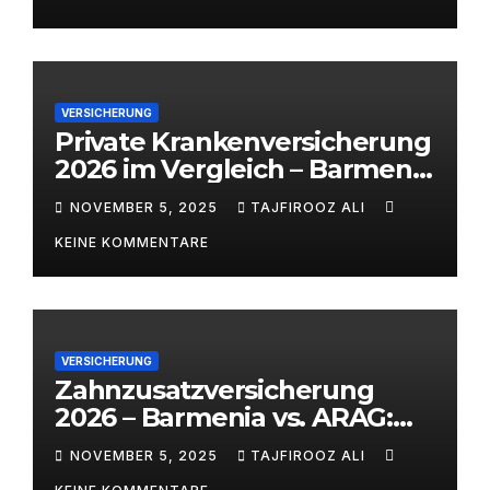
VERSICHERUNG
Private Krankenversicherung
2026 im Vergleich – Barmenia
vs. ARAG | alitaj.de
NOVEMBER 5, 2025
TAJFIROOZ ALI
KEINE KOMMENTARE
VERSICHERUNG
Zahnzusatzversicherung
2026 – Barmenia vs. ARAG:
Welcher Anbieter lohnt sich
NOVEMBER 5, 2025
TAJFIROOZ ALI
wirklich?