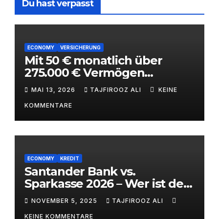
Du hast verpasst
ECONOMY
VERSICHERUNG
Mit 50 € monatlich über
275.000 € Vermögen
aufbauen – ETF-
MAI 13, 2026
TAJFIROOZ ALI
KEINE
Kinderstrategie mit
KOMMENTARE
Steuervorteilen 2026
ECONOMY
KREDIT
Santander Bank vs.
Sparkasse 2026 – Wer ist der
bessere Bankpartner? |
NOVEMBER 5, 2025
TAJFIROOZ ALI
alitaj.de
KEINE KOMMENTARE