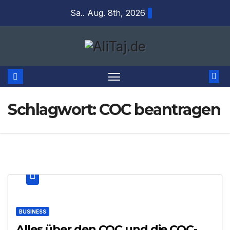
Zum
Sa.. Aug. 8th, 2026
Inhalt
springen
Schlagwort:
COC beantragen
BUSINESS
Alles über den COC und die COC-