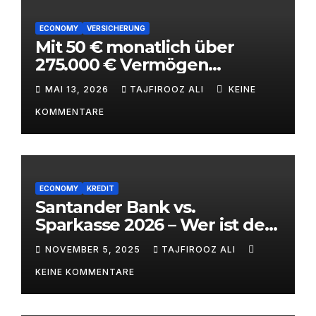
ECONOMY
VERSICHERUNG
Mit 50 € monatlich über
275.000 € Vermögen
aufbauen – ETF-
MAI 13, 2026
TAJFIROOZ ALI
KEINE
Kinderstrategie mit
KOMMENTARE
Steuervorteilen 2026
ECONOMY
KREDIT
Santander Bank vs.
Sparkasse 2026 – Wer ist der
bessere Bankpartner? |
NOVEMBER 5, 2025
TAJFIROOZ ALI
alitaj.de
KEINE KOMMENTARE