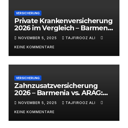
VERSICHERUNG
Private Krankenversicherung
2026 im Vergleich – Barmenia
vs. ARAG | alitaj.de
NOVEMBER 5, 2025
TAJFIROOZ ALI
KEINE KOMMENTARE
VERSICHERUNG
Zahnzusatzversicherung
2026 – Barmenia vs. ARAG:
Welcher Anbieter lohnt sich
NOVEMBER 5, 2025
TAJFIROOZ ALI
wirklich?
KEINE KOMMENTARE