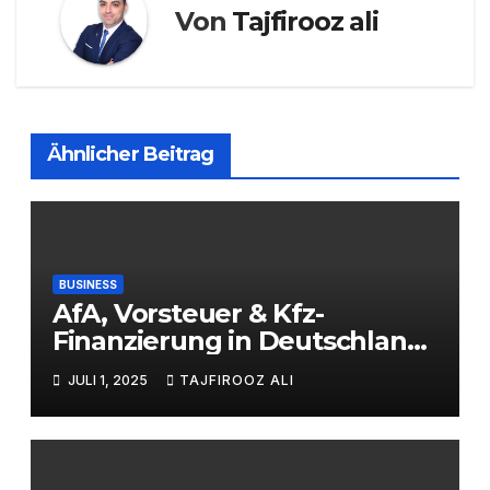
Von
Tajfirooz ali
Ähnlicher Beitrag
BUSINESS
AfA, Vorsteuer & Kfz-
Finanzierung in Deutschland:
Der komplette
JULI 1, 2025
TAJFIROOZ ALI
Praxisleitfaden für
Selbständige & Unternehmer