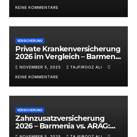
alitaj.de
KEINE KOMMENTARE
VERSICHERUNG
Private Krankenversicherung
2026 im Vergleich – Barmenia
vs. ARAG | alitaj.de
NOVEMBER 5, 2025
TAJFIROOZ ALI
KEINE KOMMENTARE
VERSICHERUNG
Zahnzusatzversicherung
2026 – Barmenia vs. ARAG:
Welcher Anbieter lohnt sich
NOVEMBER 5, 2025
TAJFIROOZ ALI