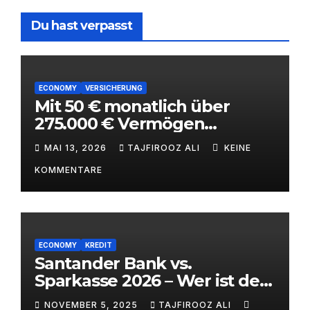
Du hast verpasst
ECONOMY
VERSICHERUNG
Mit 50 € monatlich über
275.000 € Vermögen
aufbauen – ETF-
MAI 13, 2026
TAJFIROOZ ALI
KEINE
Kinderstrategie mit
KOMMENTARE
Steuervorteilen 2026
ECONOMY
KREDIT
Santander Bank vs.
Sparkasse 2026 – Wer ist der
bessere Bankpartner? |
NOVEMBER 5, 2025
TAJFIROOZ ALI