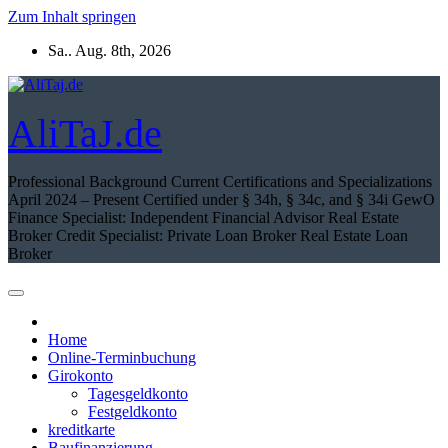
Zum Inhalt springen
Sa.. Aug. 8th, 2026
AliTaJ.de
Professional Background Current Certifications and Specializations
April 2024 – Present Certified under § 34h, § 34c, and § 34i GewO
Finance Specialist: Independent Financial Advisor Real Estate
Broker Credit Specialist: Private Loan Broker Real Estate Loan
Broker
Home
Online-Terminbuchung
Girokonto
Tagesgeldkonto
Festgeldkonto
kreditkarte
Baufinanzierung