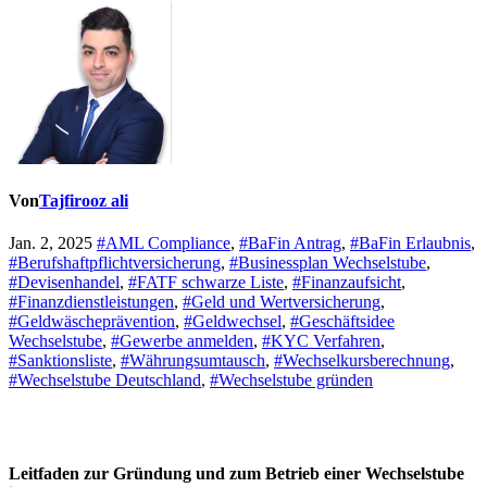
Von
Tajfirooz ali
Jan. 2, 2025
#AML Compliance
,
#BaFin Antrag
,
#BaFin Erlaubnis
,
#Berufshaftpflichtversicherung
,
#Businessplan Wechselstube
,
#Devisenhandel
,
#FATF schwarze Liste
,
#Finanzaufsicht
,
#Finanzdienstleistungen
,
#Geld und Wertversicherung
,
#Geldwäscheprävention
,
#Geldwechsel
,
#Geschäftsidee
Wechselstube
,
#Gewerbe anmelden
,
#KYC Verfahren
,
#Sanktionsliste
,
#Währungsumtausch
,
#Wechselkursberechnung
,
#Wechselstube Deutschland
,
#Wechselstube gründen
Leitfaden zur Gründung und zum Betrieb einer Wechselstube